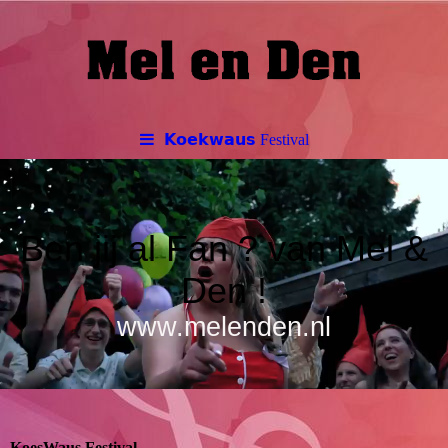
𝗞𝗼𝗲𝗸𝘄𝗮𝘂𝘀 Festival
Ben jij al Fan ? van Mel &
Den !
www.melenden.nl
KoesWaus Festival