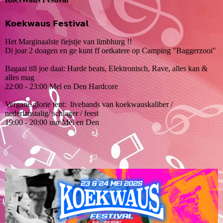
𝗞𝗼𝗲𝗸𝘄𝗮𝘂𝘀 𝗙𝗲𝘀𝘁𝗶𝘃𝗮𝗹
Het Marginaalste fiejstje van limbhurg !!
Di joar 2 doagen en ge kunt ff oetkatere op Camping "Baggerzooi"
Bagaai till joe daai: Harde beats, Elektronisch, Rave, alles kan &
alles mag
22:00 - 23:00 Mel en Den Hardcore
Vergane glorie tent: livebands van koekwauskaliber /
nederlanstalig/ schlager / feest
19:00 - 20:00 uur Mel en Den