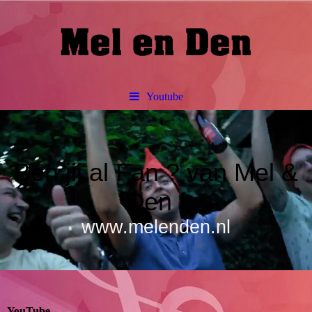
Youtube
Ben jij al Fan ? van Mel &
Den !
www.melenden.nl
YouTube