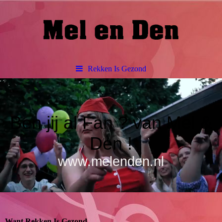
Rekken Is Gezond
Ben jij al Fan ? van Mel &
Den !
www.melenden.nl
Want Rekken Is Gezond