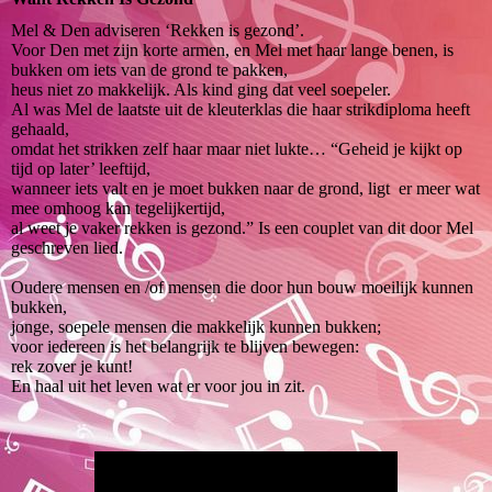
Mel & Den adviseren ‘Rekken is gezond’.
Voor Den met zijn korte armen, en Mel met haar lange benen, is
bukken om iets van de grond te pakken,
heus niet zo makkelijk. Als kind ging dat veel soepeler.
Al was Mel de laatste uit de kleuterklas die haar strikdiploma heeft
gehaald,
omdat het strikken zelf haar maar niet lukte… “Geheid je kijkt op
tijd op later’ leeftijd,
wanneer iets valt en je moet bukken naar de grond, ligt er meer wat
mee omhoog kan tegelijkertijd,
al weet je vaker rekken is gezond.” Is een couplet van dit door Mel
geschreven lied.
Oudere mensen en /of mensen die door hun bouw moeilijk kunnen
bukken,
jonge, soepele mensen die makkelijk kunnen bukken;
voor iedereen is het belangrijk te blijven bewegen:
rek zover je kunt!
En haal uit het leven wat er voor jou in zit.