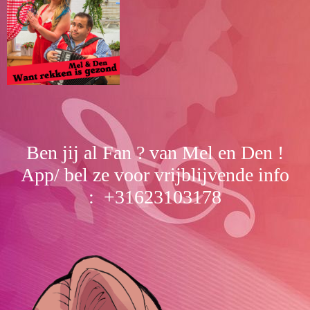
Ben jij al Fan ? van Mel en Den !
App/ bel ze voor vrijblijvende info
: +31623103178