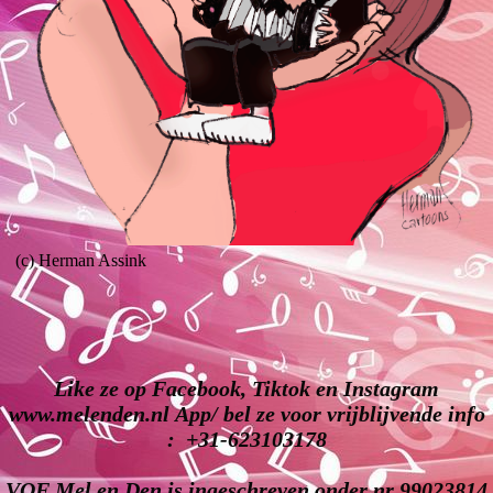
(c) Herman Assink
Like ze op Facebook, Tiktok en Instagram
www.melenden.nl App/ bel ze voor vrijblijvende info
: +31-623103178
VOF Mel en Den is ingeschreven onder nr 99023814