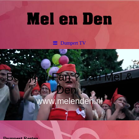
Dumpert TV
Ben jij al Fan ? van Mel &
Den !
www.melenden.nl
Dumpert Reeten......