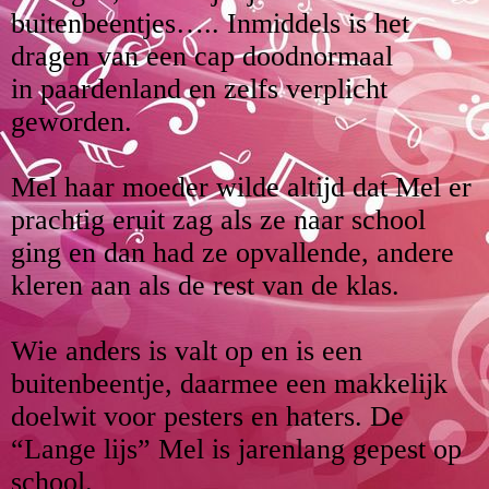
buitenbeentjes….. Inmiddels is het
dragen van een cap doodnormaal
in paardenland en zelfs verplicht
geworden.
Mel haar moeder wilde altijd dat Mel er
prachtig eruit zag als ze naar school
ging en dan had ze opvallende, andere
kleren aan als de rest van de klas.
Wie anders is valt op en is een
buitenbeentje, daarmee een makkelijk
doelwit voor pesters en haters. De
“Lange lijs” Mel is jarenlang gepest op
school.