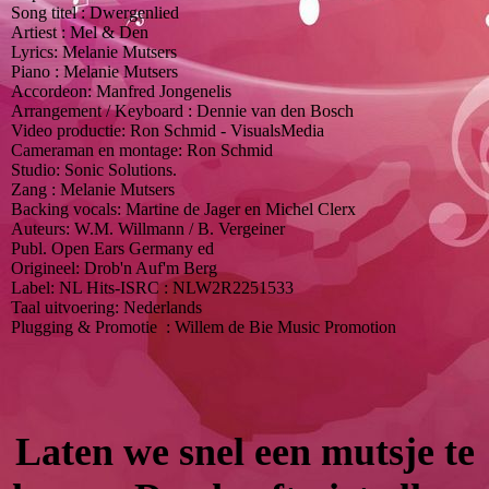
Song titel : Dwergenlied
Artiest : Mel & Den
Lyrics: Melanie Mutsers
Piano : Melanie Mutsers
Accordeon: Manfred Jongenelis
Arrangement / Keyboard : Dennie van den Bosch
Video productie: Ron Schmid - VisualsMedia
Cameraman en montage: Ron Schmid
Studio: Sonic Solutions.
Zang : Melanie Mutsers
Backing vocals: Martine de Jager en Michel Clerx
Auteurs: W.M. Willmann / B. Vergeiner
Publ. Open Ears Germany ed
Origineel: Drob'n Auf'm Berg
Label: NL Hits-ISRC : NLW2R2251533
Taal uitvoering: Nederlands
Plugging & Promotie : Willem de Bie Music Promotion
Laten we snel een mutsje te