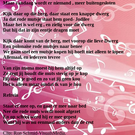
Maar vandaag wordt er niemand , meer buitengesloten
Kijk daar op die berg, daar staat een knappe dwerg
Ja dat rode mutsje staat hem goed- Jodilee
Maar het is wel erg , en zielig voor die dwerg
Dat hij dat in zijn eentje dragen moet
Kijk dáár komt van de berg, met voorop die lieve Dwerg
Een polonaise rode mutsjes naar benee
We gaan snel een mutsje kopen hij hoeft niet alleen te lopen
Allemaal, en iedereen tevree
Van zijn mama moest hij hem altijd op
Ze zegt jij houdt die muts stevig op je kop
Hij staat je goed en zo vat jij geen kou
Het is alleen maar omdat ik van je hou
Refrein
Staat er mee op, en gaat er mee naar bed
Nee die rode muts wordt nooit afgezet
En op school werd hij er mee gepest
Want hij was nu eenmaal anders dan de rest
Clip: Ron Schmid-VisualsMedia.