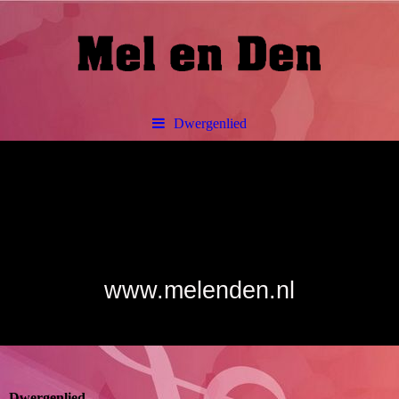
Dwergenlied
Ben jij al Fan ? van Mel &
Den !
www.melenden.nl
Dwergenlied.