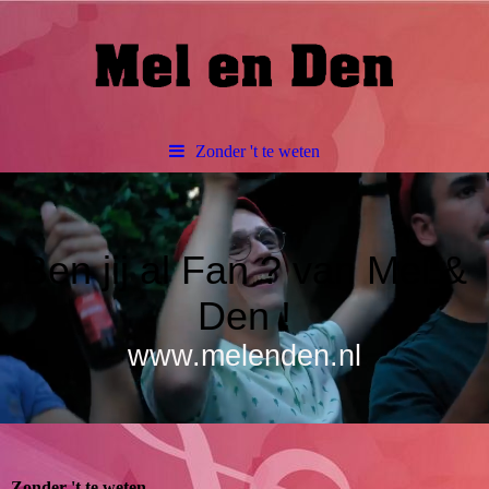
Zonder 't te weten
Ben jij al Fan ? van Mel &
Den !
www.melenden.nl
Zonder 't te weten.