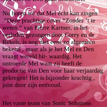
Nu horen we dat Mel écht kan zingen
.”Deze prachtige cover “Zonder ’t te
weten ” van Pierre Kartner, in het
verleden gezongen door Corry en de
Rekels, is nog niet eens zo algemeen
bekend , maar als je het Mel en Den
vraagt wereld hit- waardig. Het
ontroerde Mel want zij heeft de
productie van Den voor haar verjaardag
gekregen! Het is bijzonder krachtig ,
juist door zijn eenvoud.
Het vaste team van Sonic Solutions