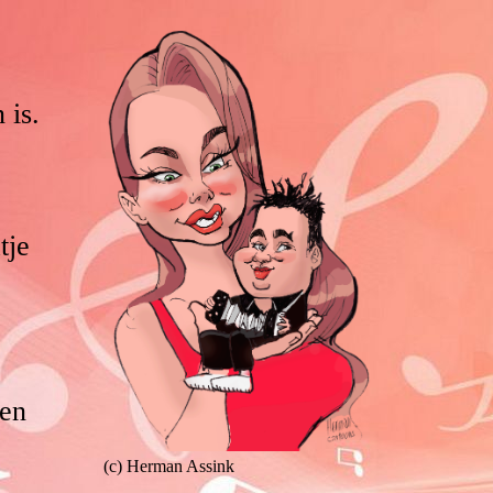
 is.
tje
 en
(c) Herman Assink