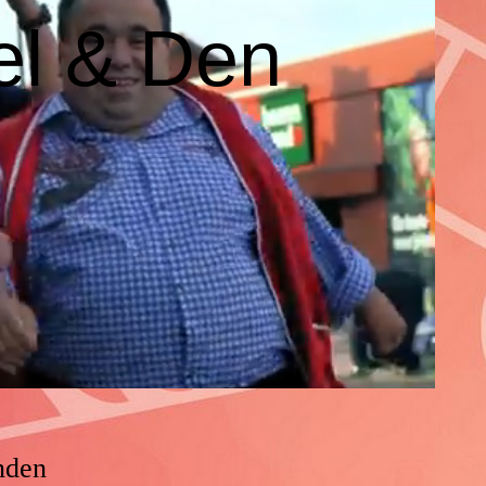
Mel & Den
Hoessenbosch
Festival
Feestweek Brixental
Heerlijk Hemelrijk
Festival!
nden