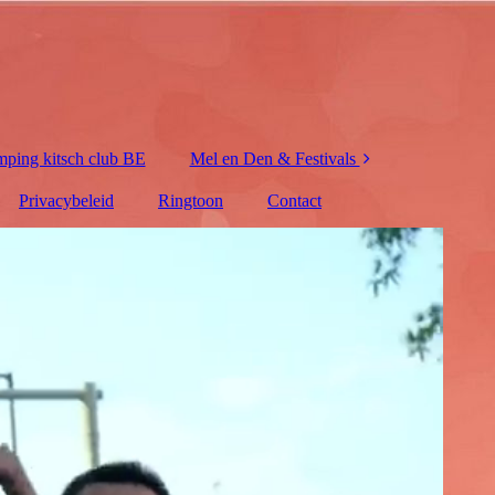
ping kitsch club BE
Mel en Den & Festivals
Privacybeleid
Ringtoon
7th Sunday Festival
Contact
Festyland
𝗞𝗼𝗲𝗸𝘄𝗮𝘂𝘀
Festival
Zwoltoberfest
Under the milky way
24 uurs Solex Race
2024
SMÈRRIG