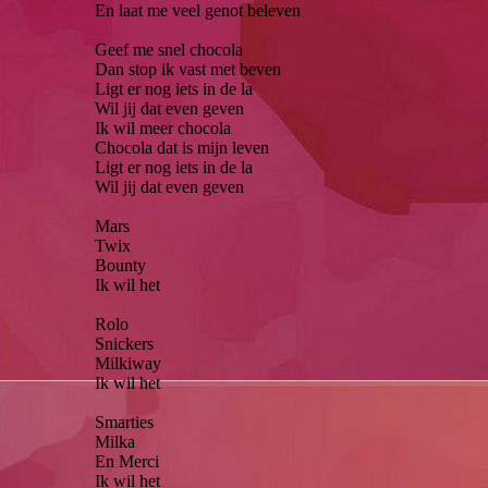
En laat me veel genot beleven
Geef me snel chocola
Dan stop ik vast met beven
Ligt er nog iets in de la
Wil jij dat even geven
Ik wil meer chocola
Chocola dat is mijn leven
Ligt er nog iets in de la
Wil jij dat even geven
Mars
Twix
Bounty
Ik wil het
Rolo
Snickers
Milkiway
Ik wil het
Smarties
Milka
En Merci
Ik wil het