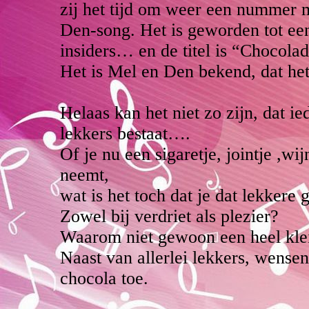
zij het tijd om weer een nummer 
Den-song. Het is geworden tot ee
insiders… en de titel is “Chocola
Het is Mel en Den bekend, dat het 
Helaas kan het niet zo zijn, dat ie
lekkers bestaat….
Of je nu een sigaretje, jointje ,wij
neemt,
wat is het toch dat je dat lekkere 
Zowel bij verdriet als plezier?
Waarom niet gewoon een heel klei
Naast van allerlei lekkers, wense
chocola toe.