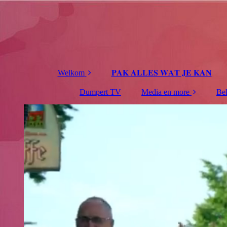
Welkom
𝐏𝐀𝐊 𝐀𝐋𝐋𝐄𝐒 𝐖𝐀𝐓 𝐉𝐄 𝐊𝐀𝐍
Boeking
Dumpert TV
Media en more
Be
Mel en Den.
JND Carnavalskraker
Media
H
Muziek
Foto's
Kranten