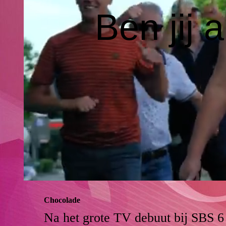
Ben jij 
Chocolade
Na het grote TV debuut bij SBS 