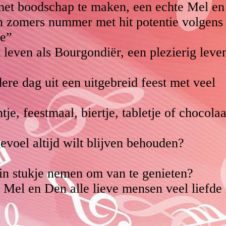
Doe Posi
met boodschap te maken, een echte Mel en
n zomers nummer met hit potentie volgens
Vriendelijk in mijn
hoofd
de”
Chocolade
leven als Bourgondiër, een plezierig leven
Mooie blauwe ogen
dere dag uit een uitgebreid feest met veel
Zonder 't te weten
My Next new year
ntje, feestmaal, biertje, tabletje of chocolaa
gevoel altijd wilt blijven behouden?
n stukje nemen om van te genieten?
n Mel en Den alle lieve mensen veel liefde