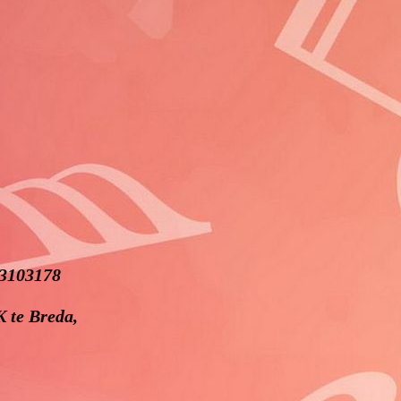
23103178
 te Breda,